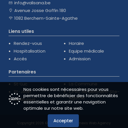
info@valisana.be
Avenue Josse Goffin 180
1082 Berchem-Sainte-Agathe
Liens utiles
Rendez-vous
Horaire
Hospitalisation
Equipe médicale
Accés
Admission
Partenaires
St-Luc
La Commune
Nos cookies sont nécessaires pour vous
St-Jean
CPAS de Berchem-Ste-
permettre de bénéficier des fonctionnalités
Agathe
UZ Brussel
essentielles et garantir une navigation
optimale sur notre site web.
Accepter
Copyright 2026 ©
valisana.be
|
|
Synexis Web Agency