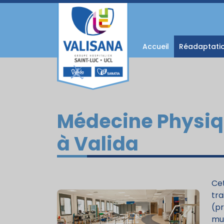
Accueil
Réadaptati
Médecine Physiq
à Valida
Cet
tr
(p
mu