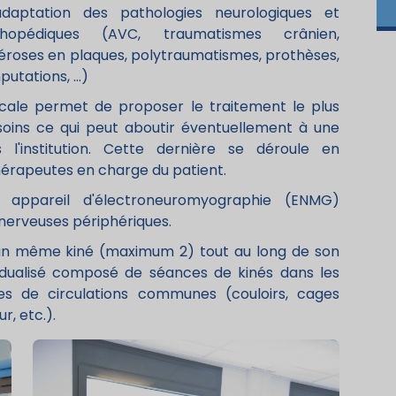
adaptation des pathologies neurologiques et
thopédiques (AVC, traumatismes crânien,
éroses en plaques, polytraumatismes, prothèses,
utations, ...)
icale permet de proposer le traitement le plus
soins ce qui peut aboutir éventuellement à une
s l'institution. Cette dernière se déroule en
thérapeutes en charge du patient.
 appareil d'électroneuromyographie (ENMG)
 nerveuses périphériques.
r un même kiné (maximum 2) tout au long de son
vidualisé composé de séances de kinés dans les
es de circulations communes (couloirs, cages
r, etc.).