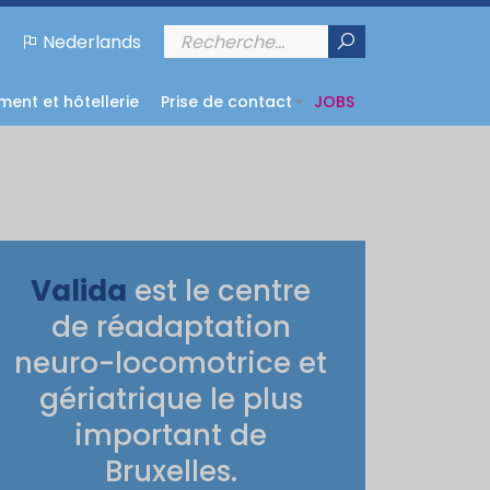
Nederlands
ent et hôtellerie
Prise de contact
JOBS
Valida
est le centre
de réadaptation
neuro-locomotrice et
gériatrique le plus
important de
Bruxelles.