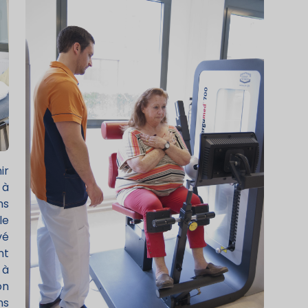
ir
 à
ns
le
vé
nt
 à
on
ns