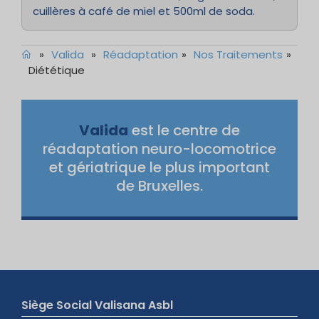
cuillères à café de miel et 500ml de soda.
»
Valida
»
Réadaptation
»
Nos Traitements
»
Diététique
Valida
est le centre de
réadaptation neuro-locomotrice
et gériatrique le plus important
de Bruxelles.
Siège Social Valisana Asbl