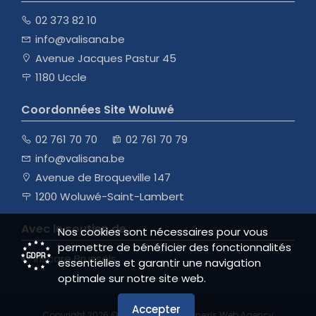
02 373 82 10
info@valisana.be
Avenue Jacques Pastur 45
1180 Uccle
Coordonnées Site Woluwé
02 761 70 70
02 761 70 79
info@valisana.be
Avenue de Broqueville 147
1200 Woluwé-Saint-Lambert
Avec le soutien de
Nos cookies sont nécessaires pour vous
permettre de bénéficier des fonctionnalités
Iriscare Brussels
essentielles et garantir une navigation
optimale sur notre site web.
Accepter
Copyright 2026 ©
valisana.be
|
|
Synexis Web Agency