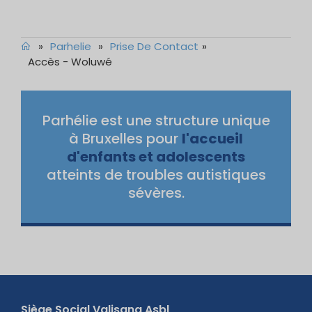
»
Parhelie
»
Prise De Contact
»
Accès - Woluwé
Parhélie est une structure unique
à Bruxelles pour
l'accueil
d'enfants et adolescents
atteints de troubles autistiques
sévères.
Siège Social Valisana Asbl