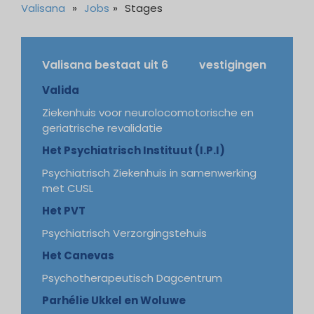
Valisana
»
Jobs
»
Stages
Valisana bestaat uit 6 vestigingen
Valida
Ziekenhuis voor neurolocomotorische en
geriatrische revalidatie
Het Psychiatrisch Instituut (I.P.I)
Psychiatrisch Ziekenhuis in samenwerking
met CUSL
Het PVT
Psychiatrisch Verzorgingstehuis
Het Canevas
Psychotherapeutisch Dagcentrum
Parhélie Ukkel en Woluwe