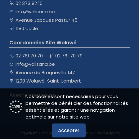
02 373 82 10
info@valisana.be
Avenue Jacques Pastur 45
1180 Uccle
Coordonnées Site Woluwé
02 761 70 70
02 761 70 79
info@valisana.be
Avenue de Broqueville 147
1200 Woluwé-Saint-Lambert
Avec le soutien de
Nos cookies sont nécessaires pour vous
permettre de bénéficier des fonctionnalités
Iriscare Brussels
essentielles et garantir une navigation
optimale sur notre site web.
Accepter
Copyright 2026 ©
valisana.be
|
|
Synexis Web Agency